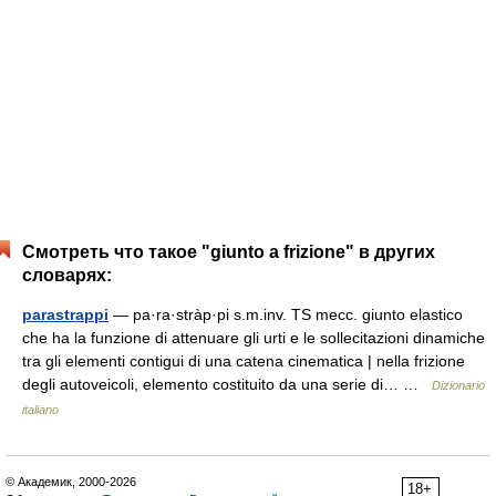
Смотреть что такое "giunto a frizione" в других
словарях:
parastrappi
— pa·ra·stràp·pi s.m.inv. TS mecc. giunto elastico
che ha la funzione di attenuare gli urti e le sollecitazioni dinamiche
tra gli elementi contigui di una catena cinematica | nella frizione
degli autoveicoli, elemento costituito da una serie di… …
Dizionario
italiano
© Академик, 2000-2026
18+