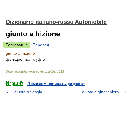
Dizionario italiano-russo Automobile
giunto a frizione
Толкование
Перевод
giunto a frizione
фрикционная муфта
Dizionario italiano-russo Automobile
.
2013
.
Игры ⚽
Поможем написать реферат
giunto a flangia
giunto a ginocchiera